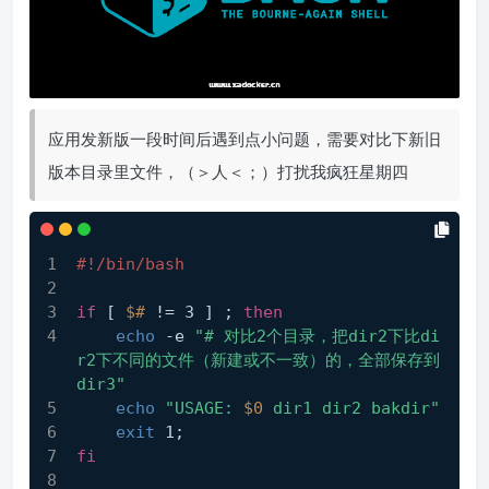
应用发新版一段时间后遇到点小问题，需要对比下新旧
版本目录里文件，（＞人＜；）打扰我疯狂星期四
#!/bin/bash
if
 [ 
$#
 != 3 ] ; 
then
echo
 -e 
"# 对比2个目录，把dir2下比di
r2下不同的文件（新建或不一致）的，全部保存到
dir3"
echo
"USAGE: 
$0
 dir1 dir2 bakdir"
exit
 1;
fi