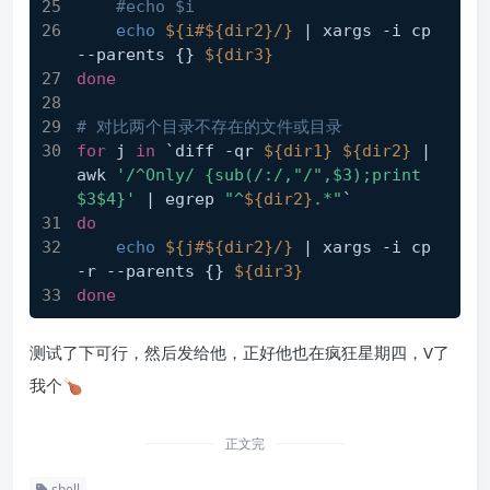
#echo $i
echo
${i#
${dir2}
/}
 | xargs -i cp 
--parents {} 
${dir3}
done
# 对比两个目录不存在的文件或目录
for
 j 
in
 `diff -qr 
${dir1}
${dir2}
 | 
awk 
'/^Only/ {sub(/:/,"/",$3);print 
$3$4}'
 | egrep 
"^
${dir2}
.*"
`
do
echo
${j#
${dir2}
/}
 | xargs -i cp 
-r --parents {} 
${dir3}
done
测试了下可行，然后发给他，正好他也在疯狂星期四，V了
我个🍗
正文完
shell