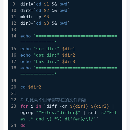
dir1=`
cd
$1
 && 
pwd
`
dir2=`
cd
$2
 && 
pwd
`
mkdir -p 
$3
dir3=`
cd
$3
 && 
pwd
`
echo
'===============================
============='
echo
"src dir:"
$dir1
echo
"dst dir:"
$dir2
echo
"bak dir:"
$dir3
echo
'===============================
============='
cd
$dir2
# 对比两个目录都存在的文件内容
for
 i 
in
 `diff -qr 
${dir1}
${dir2}
 | 
egrep 
"^Files.*differ$"
 | sed 
's/^Fil
es .* and \(.*\) differ$/\1/'
`
do