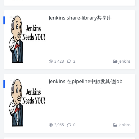
Jenkins share-library共享库
3,423
2
Jenkins
Jenkins 在pipeline中触发其他job
3,965
0
Jenkins