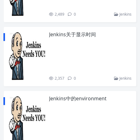
2,489
0
Jenkins
Jenkins关于显示时间
2,357
0
Jenkins
Jenkins中的environment