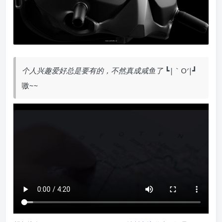
个人兴趣爱好总是要有的，不然真成咸鱼了
┗|｀O′|┛
嗷~~