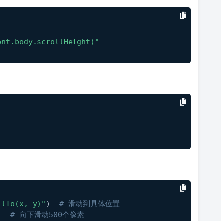
ent.body.scrollHeight)"
llTo(x, y)"
)  
# 滑动到具体位置
# 向下滑动500个像素