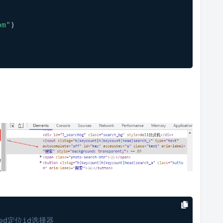
om"
)
ated定位id选择器