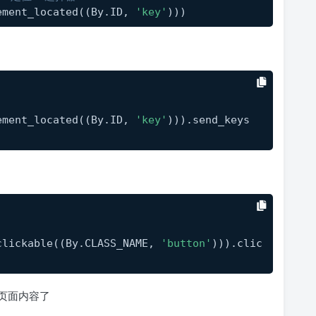
ement_located((By.ID, 
'key'
)))
ement_located((By.ID, 
'key'
))).send_keys
clickable((By.CLASS_NAME, 
'button'
))).clic
页面内容了