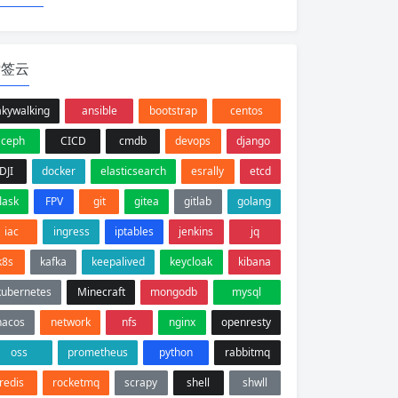
标签云
akywalking
ansible
bootstrap
centos
ceph
CICD
cmdb
devops
django
DJI
docker
elasticsearch
esrally
etcd
flask
FPV
git
gitea
gitlab
golang
iac
ingress
iptables
jenkins
jq
k8s
kafka
keepalived
keycloak
kibana
kubernetes
Minecraft
mongodb
mysql
nacos
network
nfs
nginx
openresty
oss
prometheus
python
rabbitmq
redis
rocketmq
scrapy
shell
shwll