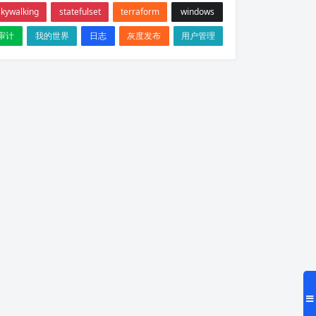
skywalking
statefulset
terraform
windows
审计
我的世界
日志
灰度发布
用户管理