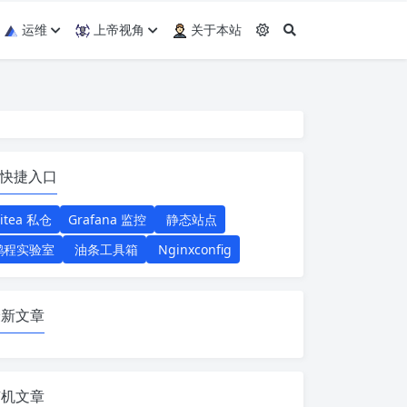
运维
上帝视角
关于本站
快捷入口
itea 私仓
Grafana 监控
静态站点
鹏程实验室
油条工具箱
Nginxconfig
最新文章
随机文章