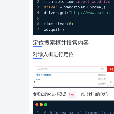
from selenium 
import
webdriver
driver
=
 webdriver.Chrome()
driver.get(
"http://www.baidu.c
time.sleep(
8
)
wd.quit()
定位搜索框并搜索内容
对输入框进行定位
发现它的id选择器是
，此时我们的代码
key
# 通过presence_of_element_loc