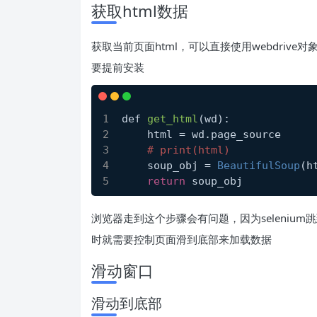
获取html数据
获取当前页面html，可以直接使用webdrive对象
要提前安装
def 
get_html
(wd)
:
    html =
 wd.page_source
# print(html)
    soup_obj = 
BeautifulSoup
(h
return
 soup_obj
浏览器走到这个步骤会有问题，因为seleniu
时就需要控制页面滑到底部来加载数据
滑动窗口
滑动到底部