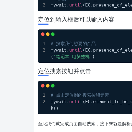
mywait.
until
(EC.presence_of_el
定位到输入框后可以输入内容
# 搜索我们想要的产品
mywait.
until
(EC.presence_of_el
(
'笔记本 电脑整机'
)
定位搜索按钮并点击
# 点击定位到的搜索按钮元素
mywait.
until
(EC.element_to_be_
k()
至此我们就完成页面自动搜索，接下来就是解析