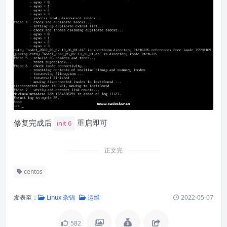
修复完成后
重启即可
init 6
正文完
centos
发表至：
Linux 杂锦
运维
2022-05-07
582