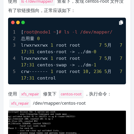
使用
查看下，发现 centos-root 文件没
ls -l /dev/mapper/
有了软链接指向，正常应该如下：
[
root@node1 ~
]
# ls -l /dev/mapper/
总用量 
0
lrwxrwxrwx 
1
 root root       
7
5
月   
7
17
:
31
 centos-root -> ../dm
-0
lrwxrwxrwx 
1
 root root       
7
5
月   
7
17
:
31
 centos-swap -> ../dm
-1
crw------- 
1
 root root 
10
, 
236
5
月   
7
17
:
31
 control
使用
修复下
，执行命令：
xfs_repair
centos-root
/dev/mapper/centos-root
xfs_repair