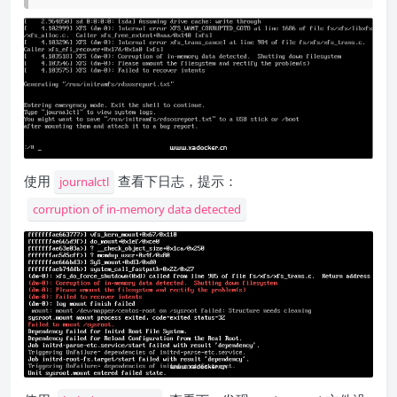
使用
查看下日志，提示：
journalctl
corruption of in-memory data detected