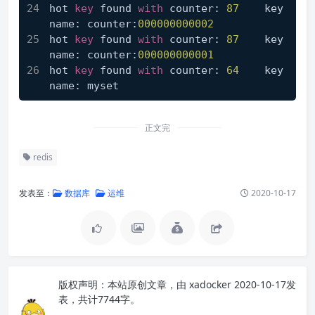
hot 
key
 found 
with
 counter: 
87
    key
name: counter:
000000000002
hot 
key
 found 
with
 counter: 
87
    key
name: counter:
000000000001
hot 
key
 found 
with
 counter: 
64
    key
name: myset
正文完
redis
发表至：
数据库
运维
2020-10-17
版权声明：
本站原创文章，由
xadocker
2020-10-17发
表，共计7744字。