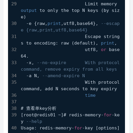
                        Limit memory 
output
 to only the top N keys (by siz
e)
  -e {raw,
print
,utf8,base64}, 
--escap
e {raw,print,utf8,base64}
                        Escape string
s to encoding: raw (default), 
print
,
                        utf8, 
or
 base
64.
  -x, 
--no-expire       With protocol 
command, remove expiry from all keys
  -a N, 
--amend-expire N
                        With protocol 
command, add N seconds to key expiry
time
# 查看单key分析
[root@redis01 ~]# redis-memory-
for
-ke
y 
--help
Usage: redis-memory-
for
-key [options] 