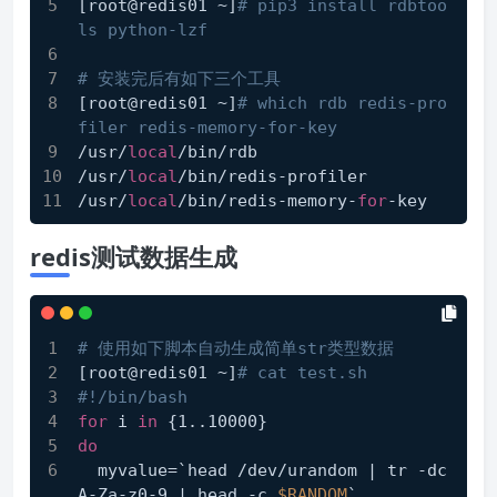
[root@redis01 ~]
# pip3 install rdbtoo
ls python-lzf
# 安装完后有如下三个工具
[root@redis01 ~]
# which rdb redis-pro
filer redis-memory-for-key
/usr/
local
/bin/rdb
/usr/
local
/bin/redis-profiler
/usr/
local
/bin/redis-memory-
for
-key
redis测试数据生成
# 使用如下脚本自动生成简单str类型数据
[root@redis01 ~]
# cat test.sh
#!/bin/bash
for
 i 
in
 {1..10000}
do
  myvalue=`head /dev/urandom | tr -dc 
A-Za-z0-9 | head -c 
$RANDOM
`