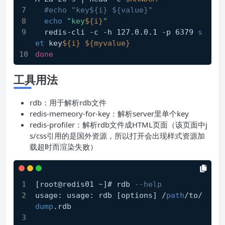
#echo "key${i} ${value}"
echo
"key
${i}
"
  redis-cli -c -h 127.0.0.1 -p 6379 
s
et
 key
${i}
${myvalue}
done
工具用法
rdb：用于解析rdb文件
redis-memeory-for-key：解析server里单个key
redis-profiler：解析rdb文件成HTML页面（该页面中j
s/css引用的是国外资源，所以打开会出现样式资源加
载超时而渲染失败）
[root@redis01 ~]# rdb 
--help
usage: usage: rdb [options] /
path
/to/
dump
.rdb