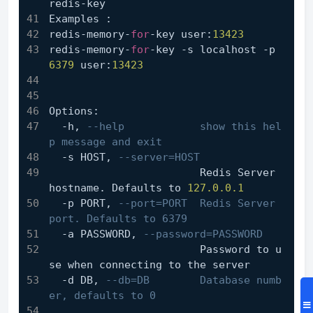
redis-key
Examples :
redis-memory-
for
-key user:
13423
redis-memory-
for
-key -s localhost -p 
6379
 user:
13423
Options:
  -h, 
--help            show this hel
p message and exit
  -s HOST, 
--server=HOST
                        Redis Server 
hostname. Defaults to 
127.0
.0
.1
  -p PORT, 
--port=PORT  Redis Server 
port. Defaults to 6379
  -a PASSWORD, 
--password=PASSWORD
                        Password to u
se when connecting to the server
  -d DB, 
--db=DB        Database numb
er, defaults to 0