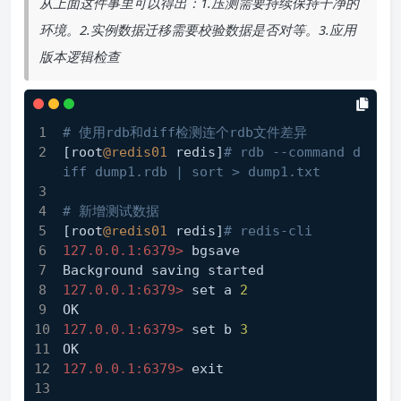
从上面这件事里可以得出：1.压测需要持续保持干净的
环境。2.实例数据迁移需要校验数据是否对等。3.应用
版本逻辑检查
# 使用rdb和diff检测连个rdb文件差异
[root
@redis01
 redis]
# rdb --command d
iff dump1.rdb | sort > dump1.txt
# 新增测试数据
[root
@redis01
 redis]
# redis-cli
127.0.0.1:6379>
 bgsave
Background saving started
127.0.0.1:6379>
 set a 
2
OK
127.0.0.1:6379>
 set b 
3
OK
127.0.0.1:6379>
 exit