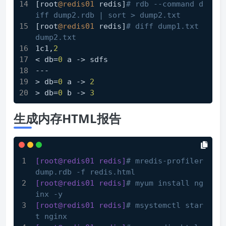
[root
@redis01
 redis]
# rdb --command d
iff dump2.rdb | sort > dump2.txt
[root
@redis01
 redis]
# diff dump1.txt 
dump2.txt
1c1,
2
< db=
0
 a -> sdfs
---
> db=
0
 a -> 
2
> db=
0
 b -> 
3
生成内存HTML报告
[root@redis01 redis]
# mredis-profiler 
dump.rdb -f redis.html
[root@redis01 redis]
# myum install ng
inx -y
[root@redis01 redis]
# msystemctl star
t nginx