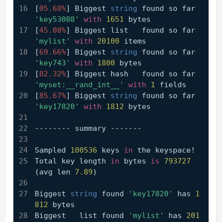
[
05.68%
] Biggest 
string
 found so far 
'key53088'
with
1651
 bytes
[
45.08%
] Biggest list   found so far 
'mylist'
with
20100
 items
[
69.66%
] Biggest 
string
 found so far 
'key743'
with
1800
 bytes
[
82.32%
] Biggest hash   found so far 
'myset:__rand_int__'
with
1
 fields
[
85.67%
] Biggest 
string
 found so far 
'key17820'
with
1812
 bytes
-------- summary -------
Sampled 
100536
 keys 
in
 the keyspace!
Total key length 
in
 bytes 
is
793727
(avg len 
7.89
)
Biggest 
string
 found 
'key17820'
 has 
1
812
 bytes
Biggest   list found 
'mylist'
 has 
201