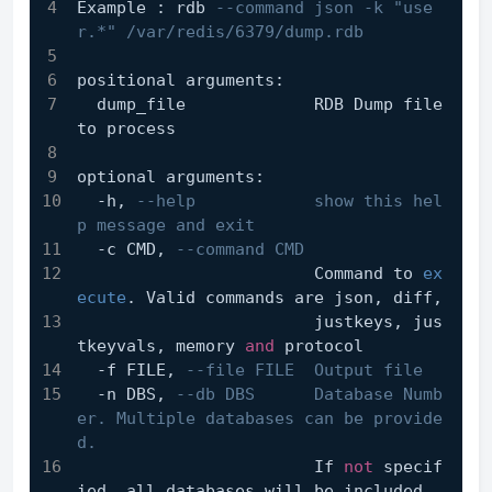
Example : rdb 
--command json -k "use
r.*" /var/redis/6379/dump.rdb
positional arguments:
  dump_file             RDB Dump file 
to process
optional arguments:
  -h, 
--help            show this hel
p message and exit
  -c CMD, 
--command CMD
                        Command to 
ex
ecute
. Valid commands are json, diff,
                        justkeys, jus
tkeyvals, memory 
and
 protocol
  -f FILE, 
--file FILE  Output file
  -n DBS, 
--db DBS      Database Numb
er. Multiple databases can be provide
d.
                        If 
not
 specif
ied, all databases will be included.