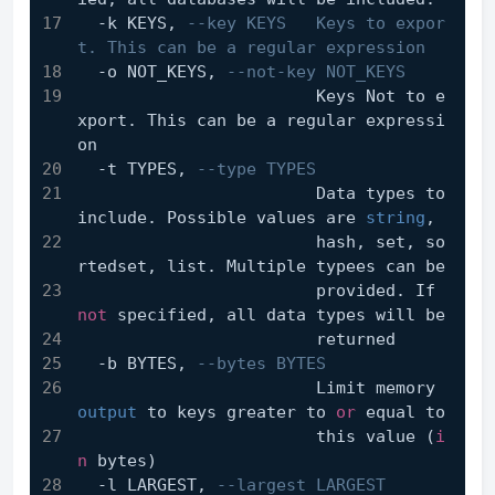
  -k KEYS, 
--key KEYS   Keys to expor
t. This can be a regular expression
  -o NOT_KEYS, 
--not-key NOT_KEYS
                        Keys Not to e
xport. This can be a regular expressi
on
  -t TYPES, 
--type TYPES
                        Data types to 
include. Possible values are 
string
,
                        hash, set, so
rtedset, list. Multiple typees can be
                        provided. If 
not
 specified, all data types will be
                        returned
  -b BYTES, 
--bytes BYTES
                        Limit memory 
output
 to keys greater to 
or
 equal to
                        this value (
i
n
 bytes)
  -l LARGEST, 
--largest LARGEST