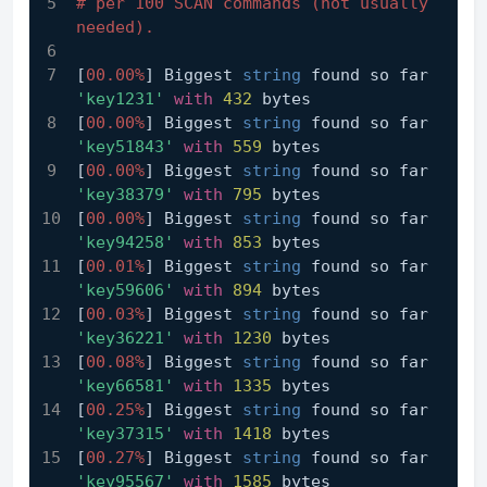
# per 100 SCAN commands (not usually 
needed).
[
00.00%
] Biggest 
string
 found so far 
'key1231'
with
432
 bytes
[
00.00%
] Biggest 
string
 found so far 
'key51843'
with
559
 bytes
[
00.00%
] Biggest 
string
 found so far 
'key38379'
with
795
 bytes
[
00.00%
] Biggest 
string
 found so far 
'key94258'
with
853
 bytes
[
00.01%
] Biggest 
string
 found so far 
'key59606'
with
894
 bytes
[
00.03%
] Biggest 
string
 found so far 
'key36221'
with
1230
 bytes
[
00.08%
] Biggest 
string
 found so far 
'key66581'
with
1335
 bytes
[
00.25%
] Biggest 
string
 found so far 
'key37315'
with
1418
 bytes
[
00.27%
] Biggest 
string
 found so far 
'key95567'
with
1585
 bytes