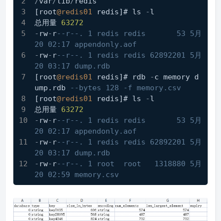
/
var
/
lib
/
redis
[root
@redis01
 redis]# ls 
-
l
总用量 
63272
-
rw
-
r
--r--. 1 redis redis       53 5月  
20 02:17 appendonly.aof
-
rw
-
r
--r--. 1 redis redis 62892201 5月  
20 03:17 dump.rdb
[root
@redis01
 redis]# rdb 
-
c memory d
ump.rdb 
--bytes 128 -f memory.csv
[root
@redis01
 redis]# ls 
-
l
总用量 
63272
-
rw
-
r
--r--. 1 redis redis       53 5月  
20 02:17 appendonly.aof
-
rw
-
r
--r--. 1 redis redis 62892201 5月  
20 03:17 dump.rdb
-
rw
-
r
--r--. 1 root  root   1318880 5月  
20 02:59 memory.csv