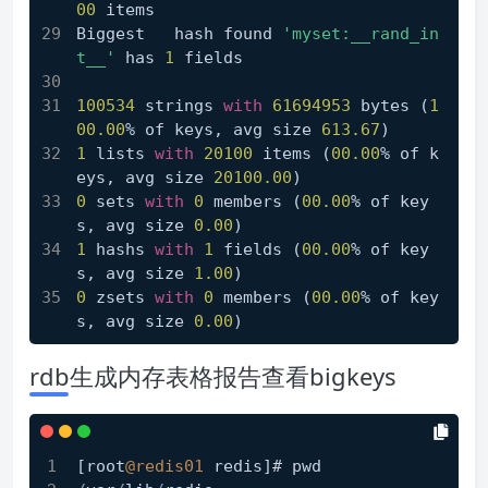
00
 items
Biggest   hash found 
'myset:__rand_in
t__'
 has 
1
 fields
100534
 strings 
with
61694953
 bytes (
1
00.00
% of keys, avg size 
613.67
)
1
 lists 
with
20100
 items (
00.00
% of k
eys, avg size 
20100.00
)
0
 sets 
with
0
 members (
00.00
% of key
s, avg size 
0.00
)
1
 hashs 
with
1
 fields (
00.00
% of key
s, avg size 
1.00
)
0
 zsets 
with
0
 members (
00.00
% of key
s, avg size 
0.00
)
rdb生成内存表格报告查看bigkeys
[root
@redis01
 redis]# pwd