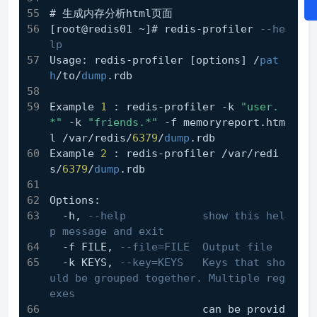
# 生成内存分析html页面
[root@redis01 ~]# redis-profiler 
--he
lp
Usage: redis-profiler [options] /
pat
h
/to/
dump
.rdb
Example 
1
 : redis-profiler -k 
"user.
*"
 -k 
"friends.*"
 -f memoryreport.htm
l /var/redis/
6379
/
dump
.rdb
Example 
2
 : redis-profiler /var/redi
s/
6379
/
dump
.rdb
Options:
  -h, 
--help            show this hel
p message and exit
  -f FILE, 
--file=FILE  Output file
  -k KEYS, 
--key=KEYS   Keys that sho
uld be grouped together. Multiple reg
exes
                        can be provid