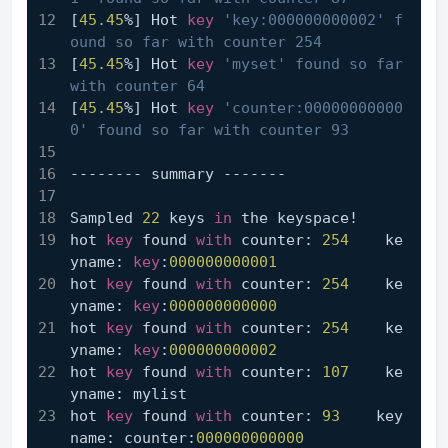
[
45.45
%] Hot 
key
'key:000000000002' f
ound so far with counter 254
[
45.45
%] Hot 
key
'myset' found so far 
with counter 64
[
45.45
%] Hot 
key
'counter:00000000000
0' found so far with counter 93
-------- summary -------
Sampled 
22
 keys 
in
 the keyspace!
hot 
key
 found 
with
 counter: 
254
    ke
yname: 
key
:
000000000001
hot 
key
 found 
with
 counter: 
254
    ke
yname: 
key
:
000000000000
hot 
key
 found 
with
 counter: 
254
    ke
yname: 
key
:
000000000002
hot 
key
 found 
with
 counter: 
107
    ke
yname: mylist
hot 
key
 found 
with
 counter: 
93
    key
name: counter:
000000000000