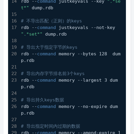
rdb --
command
 justkeyvals --key 
".*se
t*"
 dump.rdb
# 不导出匹配（正则）的keys
rdb --
command
 justkeyvals --not-key 
".*set*"
 dump.rdb
# 导出大于指定字节的keys
rdb --
command
 memory --bytes 128  dum
p.rdb
# 导出内存字节排名前3个keys
rdb --
command
 memory --largest 3 dum
p.rdb
# 导出持久keys数据
rdb --
command
 memory --no-expire dum
p.rdb
# 导出指定时间内过期的数据
rdb --
command
 memory --amend-expire 1