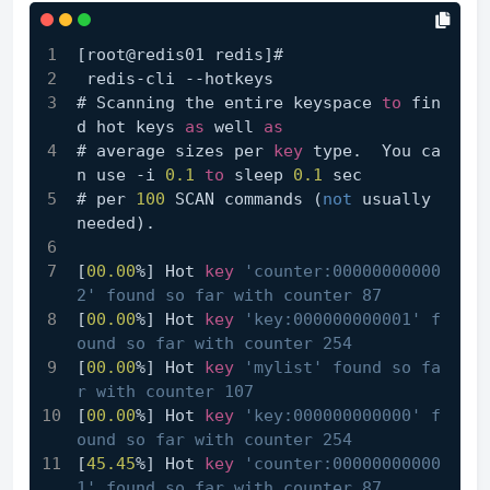
[root@redis01 redis]#
 redis-cli --hotkeys
# Scanning the entire keyspace 
to
 fin
d hot keys 
as
 well 
as
# average sizes per 
key
 type.  You ca
n use -i 
0.1
to
 sleep 
0.1
 sec
# per 
100
 SCAN commands (
not
 usually 
needed).
[
00.00
%] Hot 
key
'counter:00000000000
2' found so far with counter 87
[
00.00
%] Hot 
key
'key:000000000001' f
ound so far with counter 254
[
00.00
%] Hot 
key
'mylist' found so fa
r with counter 107
[
00.00
%] Hot 
key
'key:000000000000' f
ound so far with counter 254
[
45.45
%] Hot 
key
'counter:00000000000
1' found so far with counter 87