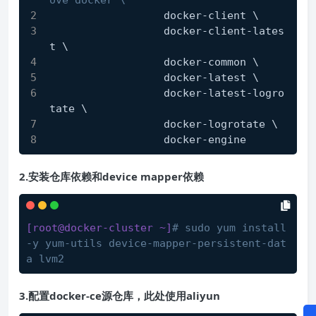
ove docker \
                  docker-client \
                  docker-client-lates
t \
                  docker-common \
                  docker-latest \
                  docker-latest-logro
tate \
                  docker-logrotate \
                  docker-engine
2.安装仓库依赖和device mapper依赖
[root@docker-cluster ~]
# sudo yum install 
-y yum-utils device-mapper-persistent-dat
a lvm2
3.配置docker-ce源仓库，此处使用aliyun