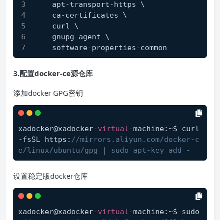
    apt
-
transport
-
https \
    ca
-
certificates \
    curl \
    gnupg
-
agent \
    software
-
properties
-
common
3.配置docker-ce源仓库
添加docker GPG密钥
xadocker@xadocker-
virtual
-machine:~$ curl 
-fsSL https:
//mirrors.aliyun.com/docker-c
e/linux/ubuntu/gpg | sudo apt-key add -
设置稳定版docker仓库
xadocker@xadocker-
virtual
-machine:~$ sudo 