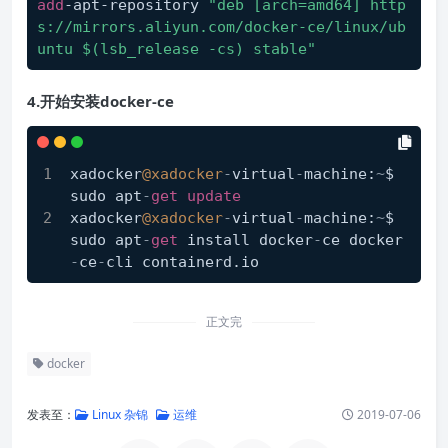
add
-apt-repository 
"deb [arch=amd64] http
s://mirrors.aliyun.com/docker-ce/linux/ub
untu $(lsb_release -cs) stable"
4.开始安装docker-ce
xadocker
@xadocker
-
virtual
-
machine:
~
$ 
sudo apt
-
get
update
xadocker
@xadocker
-
virtual
-
machine:
~
$ 
sudo apt
-
get
 install docker
-
ce docker
-
ce
-
cli containerd.io
正文完
docker
发表至：
Linux 杂锦
运维
2019-07-06