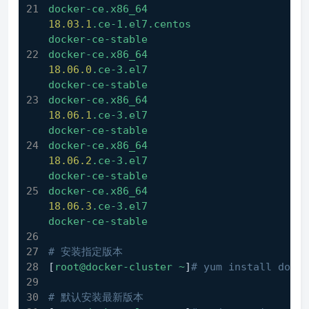
docker-ce.x86_64
18.03
.1
.ce-1.el7.centos
docker-ce-stable
docker-ce.x86_64
18.06
.0
.ce-3.el7
docker-ce-stable
docker-ce.x86_64
18.06
.1
.ce-3.el7
docker-ce-stable
docker-ce.x86_64
18.06
.2
.ce-3.el7
docker-ce-stable
docker-ce.x86_64
18.06
.3
.ce-3.el7
docker-ce-stable
# 安装指定版本
[
root@docker-cluster
~
]
# yum install docke
# 默认安装最新版本                     