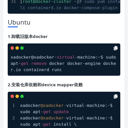
[
root@docker-cluster
~
]
# sudo yum install 
li containerd.io docker-compose-plugin
Ubuntu
1.卸载旧版本docker
xadocker@xadocker-
virtual
-machine:~$ sudo 
apt-
get
remove
 docker docker-engine docke
r.io containerd runc
2.安装仓库依赖和device mapper依赖
xadocker
@xadocker
-
virtual
-
machine:
~
$ 
sudo apt
-
get
update
xadocker
@xadocker
-
virtual
-
machine:
~
$ 
sudo apt
-
get
 install \