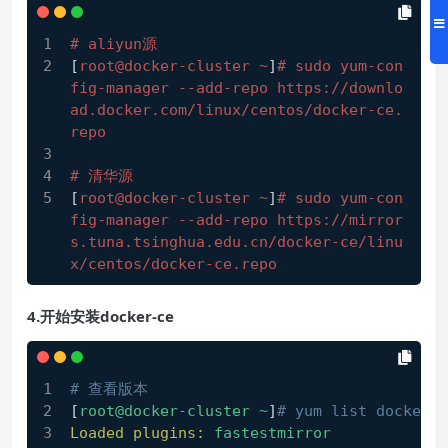
# aliyun源
[
root@docker-cluster ~
]
# sudo yum-con
fig-manager --add-repo https://downlo
ad.docker.com/linux/centos/docker-ce.
repo
# 清华源
[
root@docker-cluster ~
]
# sudo yum-con
fig-manager --add-repo https://mirror
s.tuna.tsinghua.edu.cn/docker-ce/linu
x/centos/docker-ce.repo
4.开始安装docker-ce
# 查看版本
[
root@docker-cluster
~
]
# yum list docker-c
Loaded plugins:
fastestmirror