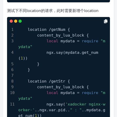
测试下不同location的请求，此时需要新增个location
    location /getNum {
        content_by_lua_block {
local
 mydata = 
require
"m
ydata"
            ngx.say(mydata.get_num
(
1
))
        }
    }
    location /getStr {
        content_by_lua_block {
local
 mydata = 
require
"m
ydata"
            ngx.say(
'xadocker nginx-w
orker-'
..ngx.var.pid..
" : "
..mydata.g
et_num(
1
))