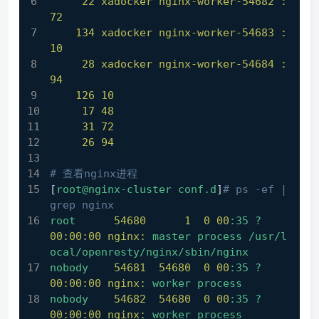
22 xadocker nginx-worker-54682 :
72
134 xadocker nginx-worker-54683 :
10
28 xadocker nginx-worker-54684 :
94
126
10
17
48
31
72
26
94
# 查看nginx进程
[
root@nginx-cluster
conf.d
]
# ps -ef | 
grep nginx
root
54680
1
0
00
:35
?
00:00:00 nginx:
master
process
/usr/l
ocal/openresty/nginx/sbin/nginx
nobody
54681
54680
0
00
:35
?
00:00:00 nginx:
worker
process
nobody
54682
54680
0
00
:35
?
00:00:00 nginx:
worker
process