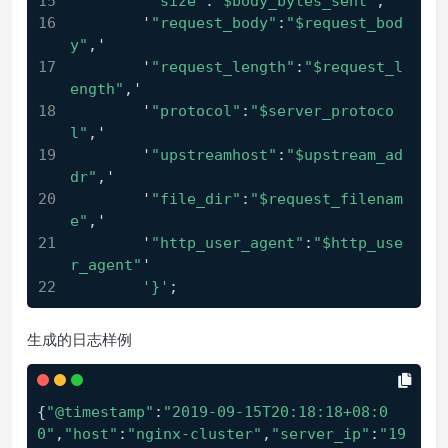
        '
"size"
:
"$body_bytes_sent"
,'
        '
"request_body"
:
"$request_bod
y"
,'
        '
"request_length"
:
"$request_l
ength"
,'
        '
"protocol"
:
"$server_protoco
l"
,'
        '
"upstreamhost"
:
"$upstream_ad
dr"
,'
        '
"file_dir"
:
"$request_filenam
e"
,'
        '
"http_user_agent"
:
"$http_use
r_agent"
'
'}'
;
生成的日志样例
{
"@timestamp"
:
"2019-09-15T20:18:18+08:0
0"
,
"host"
:
"nginx-cluster"
,
"server_ip"
:
"19