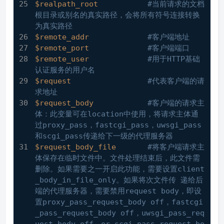
$realpath_root
#当前请求的文档
根目录或别名的真实路径，会将所有符号连接转换
为真实路径
$remote_addr
#客户端地址
$remote_port
#客户端端口
$remote_user
#用于HTTP基础
认证服务的用户名
$request
#代表客户端的请
求地址
$request_body
#客户端的请求主
体：此变量可在location中使用，将请求主体通
过proxy_pass，fastcgi_pass，uwsgi_pass
和scgi_pass传递给下一级的代理服务器
$request_body_file
#将客户端请求主
体保存在临时文件中。文件处理结束后，此文件需
删除。如果需要之一开启此功能，需要设置client
_body_in_file_only。如果将次文件传 递给后
端的代理服务器，需要禁用request body，即设
置proxy_pass_request_body off，fastcgi
_pass_request_body off，uwsgi_pass_req