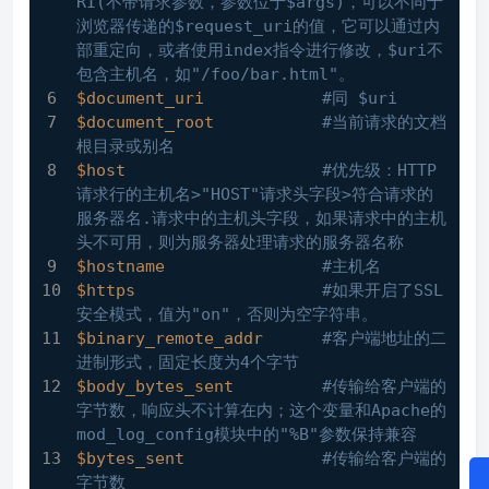
RI(不带请求参数，参数位于$args)，可以不同于
浏览器传递的$request_uri的值，它可以通过内
部重定向，或者使用index指令进行修改，$uri不
包含主机名，如"/foo/bar.html"。
$document_uri
#同 $uri
$document_root
#当前请求的文档
根目录或别名
$host
#优先级：HTTP
请求行的主机名>"HOST"请求头字段>符合请求的
服务器名.请求中的主机头字段，如果请求中的主机
头不可用，则为服务器处理请求的服务器名称
$hostname
#主机名
$https
#如果开启了SSL
安全模式，值为"on"，否则为空字符串。
$binary_remote_addr
#客户端地址的二
进制形式，固定长度为4个字节
$body_bytes_sent
#传输给客户端的
字节数，响应头不计算在内；这个变量和Apache的
mod_log_config模块中的"%B"参数保持兼容
$bytes_sent
#传输给客户端的
字节数