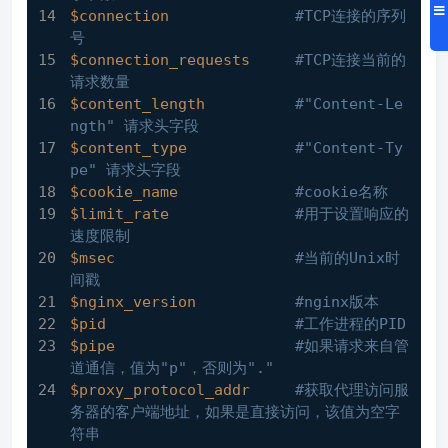
$connection
#TCP连接的序列
号
$connection_requests
#TCP连接当前的
请求数量
$content_length
#"Content-Le
ngth" 请求头字段
$content_type
#"Content-Ty
pe" 请求头字段
$cookie_name
#cookie名称
$limit_rate
#用于设置响应的
速度限制
$msec
#当前的Unix时
间戳
$nginx_version
#nginx版本
$pid
#工作进程的PID
$pipe
#如果请求来自管
道通信，值为"p"，否则为"."
$proxy_protocol_addr
#获取代理访问服
务器的客户端地址，如果是直接访问，该值为空字
符串