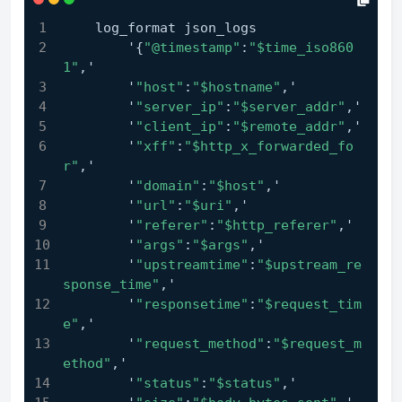
    log_format json_logs
        '{
"@timestamp"
:
"$time_iso860
1"
,'
        '
"host"
:
"$hostname"
,'
        '
"server_ip"
:
"$server_addr"
,'
        '
"client_ip"
:
"$remote_addr"
,'
        '
"xff"
:
"$http_x_forwarded_fo
r"
,'
        '
"domain"
:
"$host"
,'
        '
"url"
:
"$uri"
,'
        '
"referer"
:
"$http_referer"
,'
        '
"args"
:
"$args"
,'
        '
"upstreamtime"
:
"$upstream_re
sponse_time"
,'
        '
"responsetime"
:
"$request_tim
e"
,'
        '
"request_method"
:
"$request_m
ethod"
,'
        '
"status"
:
"$status"
,'