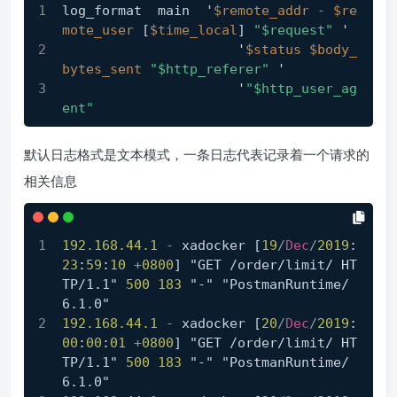
log_format  main  '
$remote_addr
-
$re
mote_user
 [
$time_local
] 
"$request"
 '
                      '
$status
$body_
bytes_sent
"$http_referer"
 '
                      '
"$http_user_ag
ent"
默认日志格式是文本模式，一条日志代表记录着一个请求的
相关信息
192.168
.44
.1
-
 xadocker [
19
/
Dec
/
2019
:
23
:
59
:
10
+
0800
] "GET /order/limit/ HT
TP/1.1" 
500
183
 "-" "PostmanRuntime/
6.1.0"
192.168
.44
.1
-
 xadocker [
20
/
Dec
/
2019
:
00
:
00
:
01
+
0800
] "GET /order/limit/ HT
TP/1.1" 
500
183
 "-" "PostmanRuntime/
6.1.0"