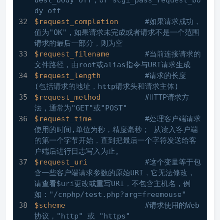
uest_body off，or scgi_pass_request_bo
dy off
$request_completion
#如果请求成功，
值为"OK"，如果请求未完成或者请求不是一个范围
请求的最后一部分，则为空
$request_filename
#当前连接请求的
文件路径，由root或alias指令与URI请求生成
$request_length
#请求的长度 
(包括请求的地址，http请求头和请求主体)
$request_method
#HTTP请求方
法，通常为"GET"或"POST"
$request_time
#处理客户端请求
使用的时间,单位为秒，精度毫秒； 从读入客户端
的第一个字节开始，直到把最后一个字符发送给客
户端后进行日志写入为止。
$request_uri
#这个变量等于包
含一些客户端请求参数的原始URI，它无法修改，
请查看$uri更改或重写URI，不包含主机名，例
如："/cnphp/test.php?arg=freemouse"
$scheme
#请求使用的Web
协议，"http" 或 "https"