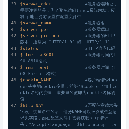
$server_addr
#服务器端地址，
需要注意的是：为了避免访问linux系统内核，应
将ip地址提前设置在配置文件中
$server_name
#服务器名
$server_port
#服务器端口
$server_protocol
#服务器的HTTP
版本，通常为 "HTTP/1.0" 或 "HTTP/1.1"
$status
#HTTP响应代码
$time_iso8601
#服务器时间的I
SO 8610格式
$time_local
#服务器时间（L
OG Format 格式）
$cookie_NAME
#客户端请求Hea
der头中的cookie变量，前缀"$cookie_"加上co
okie名称的变量，该变量的值即为cookie名称的
值
$http_NAME
#匹配任意请求头
字段；变量名中的后半部分NAME可以替换成任意请
求头字段，如在配置文件中需要获取http请求
头："Accept-Language"，$http_accept_la