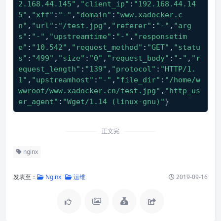
2.168.44.145"
,
"client_ip"
:
"192.168.44.14
5"
,
"xff"
:
"-"
,
"domain"
:
"www.xadocker.c
n"
,
"url"
:
"/test.jpg"
,
"referer"
:
"-"
,
"arg
s"
:
"-"
,
"upstreamtime"
:
"-"
,
"responsetim
e"
:
"10.542"
,
"request_method"
:
"GET"
,
"statu
s"
:
"499"
,
"size"
:
"0"
,
"request_body"
:
"-"
,
"r
equest_length"
:
"139"
,
"protocol"
:
"HTTP/1.
1"
,
"upstreamhost"
:
"-"
,
"file_dir"
:
"/home/w
wwroot/www.xadocker.cn/test.jpg"
,
"http_us
er_agent"
:
"Wget/1.14 (linux-gnu)"
}
正文完
nginx
发表至：
Nginx
运维
2019-09-16