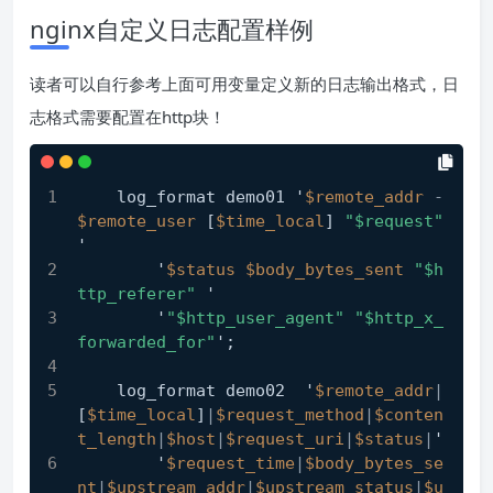
nginx自定义日志配置样例
读者可以自行参考上面可用变量定义新的日志输出格式，日
志格式需要配置在http块！
    log_format demo01 '
$remote_addr
-
$remote_user
 [
$time_local
] 
"$request"
'
        '
$status
$body_bytes_sent
"$h
ttp_referer"
 '
        '
"$http_user_agent"
"$http_x_
forwarded_for"
';
    log_format demo02  '
$remote_addr
|
[
$time_local
]
|
$request_method
|
$conten
t_length
|
$host
|
$request_uri
|
$status
|
'
        '
$request_time
|
$body_bytes_se
nt
|
$upstream_addr
|
$upstream_status
|
$u