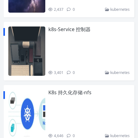
2,437
0
kubernetes
k8s-Service 控制器
3,401
0
kubernetes
K8s 持久化存储-nfs
4,646
0
kubernetes