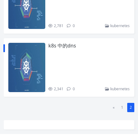
2,781
0
kubernetes
k8s 中的dns
2,341
0
kubernetes
«
1
2