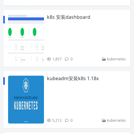
k8s 安装dashboard
1,857
0
kubernetes
kubeadm安装k8s 1.18x
5,213
0
kubernetes