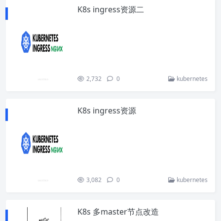
K8s ingress资源二
2,732
0
kubernetes
K8s ingress资源
3,082
0
kubernetes
K8s 多master节点改造